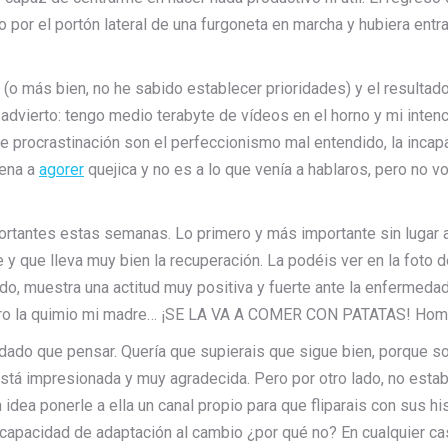
 por el portón lateral de una furgoneta en marcha y hubiera ent
 (o más bien, no he sabido establecer prioridades) y el result
o advierto: tengo medio terabyte de vídeos en el horno y mi int
e procrastinación son el perfeccionismo mal entendido, la incap
uena a
agorer
quejica y no es a lo que venía a hablaros, pero no v
rtantes estas semanas. Lo primero y más importante sin lugar 
y que lleva muy bien la recuperación. La podéis ver en la foto de 
do, muestra una actitud muy positiva y fuerte ante la enfermedad
 pero la quimio mi madre… ¡SE LA VA A COMER CON PATATAS! Hom
 dado que pensar. Quería que supierais que sigue bien, porque 
tá impresionada y muy agradecida. Pero por otro lado, no estaba
dea ponerle a ella un canal propio para que fliparais con sus hi
y capacidad de adaptación al cambio ¿por qué no? En cualquier c