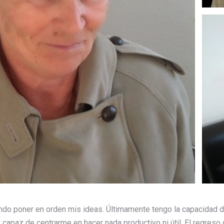
do poner en orden mis ideas. Últimamente tengo la capacidad de
 capaz de centrarme en hacer nada productivo ni útil. El regres