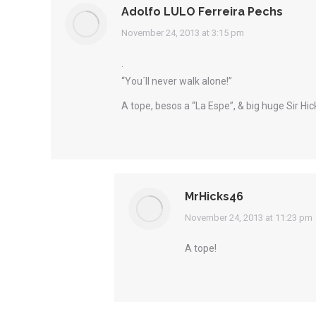
Adolfo LULO Ferreira Pechs
says:
November 24, 2013 at 3:15 pm
.
“You´ll never walk alone!”
A tope, besos a “La Espe”, & big huge Sir Hic
MrHicks46
says:
November 24, 2013 at 11:23 pm
A tope!