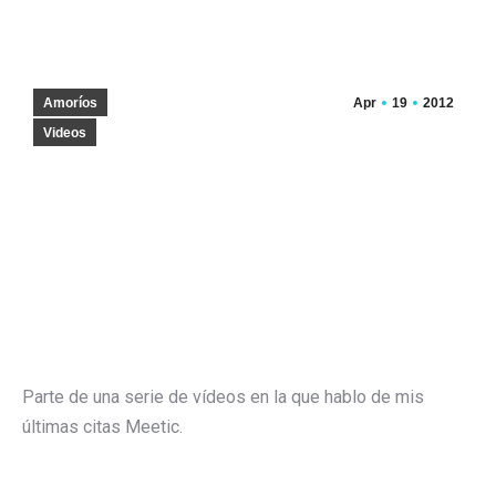
Amoríos
Apr
19
2012
Videos
Parte de una serie de vídeos en la que hablo de mis
últimas citas Meetic.