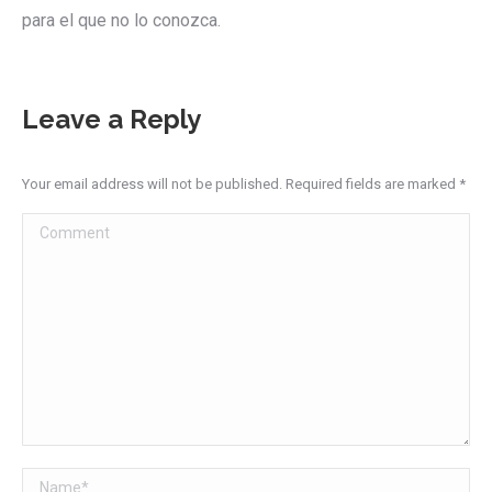
para el que no lo conozca.
Leave a Reply
Your email address will not be published. Required fields are marked
*
Comment
Name *